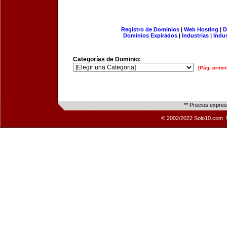
Registro de Dominios
|
Web Hosting
|
D
Dominios Expirados
|
Industrias
|
Indu
Categorías de Dominio:
[Pág. princi
** Precios expre
© 2002/2022 Solo10.com